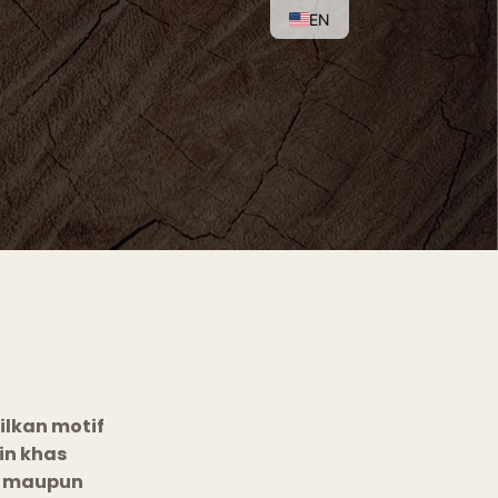
EN
lkan motif
in khas
i maupun