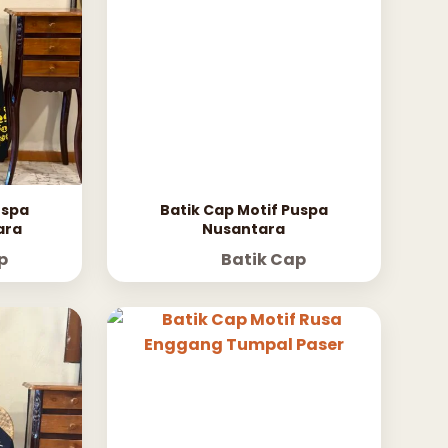
uspa
Batik Cap Motif Puspa
ara
Nusantara
p
Batik Cap